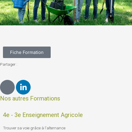
Fiche Formation
Partager :
J
L
k
i
i
n
Nos autres Formations
-
k
f
e
4e - 3e Enseignement Agricole
a
d
c
i
Trouver sa voie grâce à l’alternance