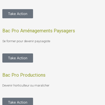
e
n
b
-
o
i
Take Action
o
n
k
Bac Pro Aménagements Paysagers
-
f
Se former pour devenir paysagiste
Take Action
Bac Pro Productions
Devenir horticulteur ou maraîcher
Take Action