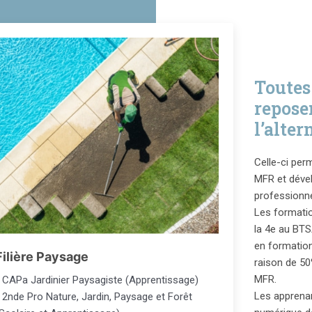
Toutes
repose
l’alter
Celle-ci per
MFR et dével
professionne
Les formatio
la 4e au BTS
en formation
Filière Paysage
raison de 50
MFR.
- CAPa Jardinier Paysagiste (Apprentissage)
Les apprenan
 2nde Pro Nature, Jardin, Paysage et Forêt