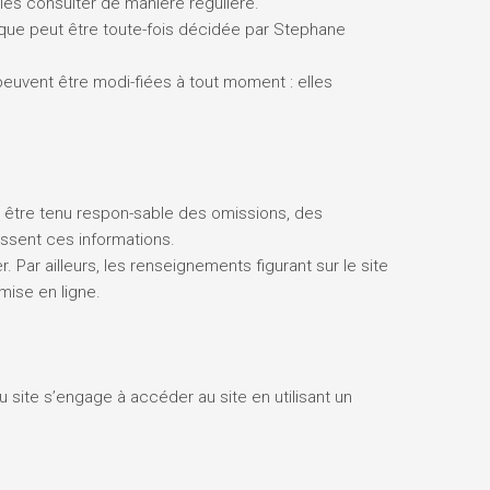
les consulter de manière régulière.
ique peut être toute-fois décidée par Stephane
euvent être modi-fiées à tout moment : elles
ra être tenu respon-sable des omissions, des
nissent ces informations.
. Par ailleurs, les renseignements figurant sur le site
mise en ligne.
du site s’engage à accéder au site en utilisant un