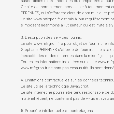
susceptibles d’être modifiées ou complétées à tout mo
Ce site est normalement accessible à tout moment aux
PERENNES, qui s’efforcera alors de com-muniquer préal
Le site www.mfrgron.fr est mis à jour régulièrement 
s’imposent néanmoins à l’utilisateur qui est invité à s
3. Description des services fournis.
Le site www.mfrgron.fr a pour objet de fournir une inf
Stéphane PERENNES s’efforce de fournir sur le site de
inexactitudes et des carences dans la mise à jour, qu’e
Toutes les informations indiquées sur le site www.mfrgro
www.mfrgron.fr ne sont pas exhaus-tifs. Ils sont donn
4. Limitations contractuelles sur les données techniq
Le site utilise la technologie JavaScript.
Le site Internet ne pourra être tenu responsable de domm
matériel récent, ne contenant pas de vi-rus et avec un
5. Propriété intellectuelle et contrefaçons.