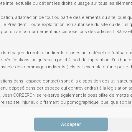
 intellectuelle ou détient les droits d’usage sur tous les élément
cation, adapta-tion de tout ou partie des éléments du site, quel que
 le Président. Toute exploitation non autorisée du site ou de l’un
ursuivie conformément aux disposi-tions des articles L.335-2 et s
mages di-rects et indirects causés au matériel de l’utilisateur, l
x spécifications indiquées au point 4, soit de l’apparition d’un bug o
sable des dommages indirects (tels par exemple qu’une perte d
stions dans l’espace contact) sont à la disposition des utilisateu
nu déposé dans cet espace qui contreviendrait à la législation app
, Jean CORBERON se ré-serve également la possibilité de mettre en
 raciste, injurieux, diffamant, ou pornographique, quel que soit le
Accepter
Copyright © 2026 MFR du Sénonais |