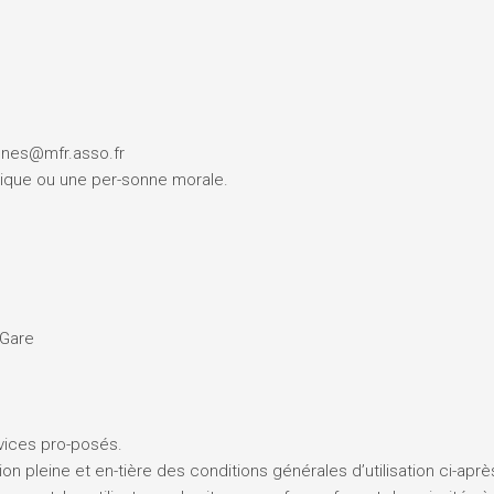
ennes@mfr.asso.fr
ique ou une per-sonne morale.
 Gare
rvices pro-posés.
ion pleine et en-tière des conditions générales d’utilisation ci-aprè