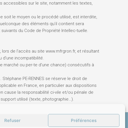
s accessibles sur le site, notamment les textes,
 soit le moyen ou le procédé utilisé, est interdite,
 quelconque des éléments qu’il contient sera
uivants du Code de Propriété Intellec-tuelle.
ors de l’accès au site www.mfrgron.fr, et résultant
u d’une incompatibilité.
e marché ou per-te d’une chance) consécutifs à
rs. Stéphane PE-RENNES se réserve le droit de
licable en France, en particulier aux dispositions
 cause la responsabilité ci-vile et/ou pénale de
 support utilisé (texte, photographie…).
Refuser
Préférences