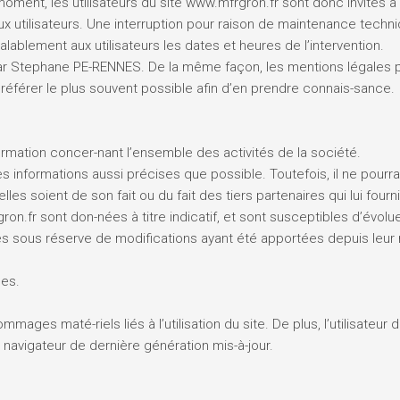
ment, les utilisateurs du site www.mfrgron.fr sont donc invités à 
 utilisateurs. Une interruption pour raison de maintenance techn
ablement aux utilisateurs les dates et heures de l’intervention.
par Stephane PE-RENNES. De la même façon, les mentions légales p
’y référer le plus souvent possible afin d’en prendre connais-sance.
ormation concer-nant l’ensemble des activités de la société.
s informations aussi précises que possible. Toutefois, il ne pour
lles soient de son fait ou du fait des tiers partenaires qui lui four
n.fr sont don-nées à titre indicatif, et sont susceptibles d’évoluer
és sous réserve de modifications ayant été apportées depuis leur 
ues.
ages maté-riels liés à l’utilisation du site. De plus, l’utilisateur 
 navigateur de dernière génération mis-à-jour.